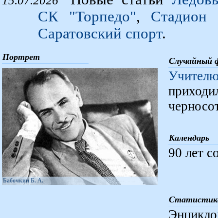
15.07.2026
CК "Торпедо"
,
Cтадион 
Саратовский спорт
.
Портрет
Случайный 
Учител
приход
черносо
Календарь
90 лет с
Бабочкин Б. А.
Статистик
Энцикло